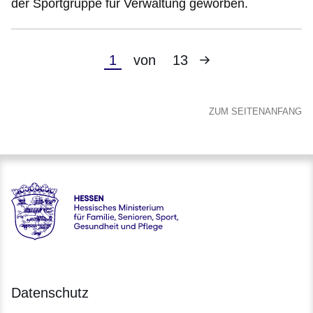
der Sportgruppe für Verwaltung geworben.
Nächste
Aktuelle
1
von
13
Seite
Seite
ZUM SEITENANFANG
Hessen - Hessisches Ministerium für Familie, Senioren, Spor
Datenschutz