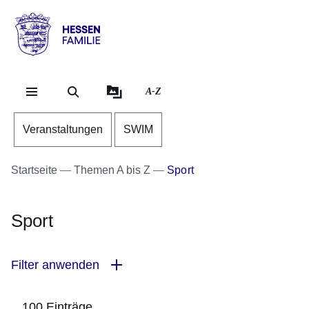
Direkt zum Kopf der Se
Direkt zum Inhalt
Direkt zum Fuß der Sei
Hessen
-
Familie
A-Z
Veranstaltungen
SWIM
Startseite
Themen A bis Z
Sport
Sport
Filter anwenden
100 Einträge