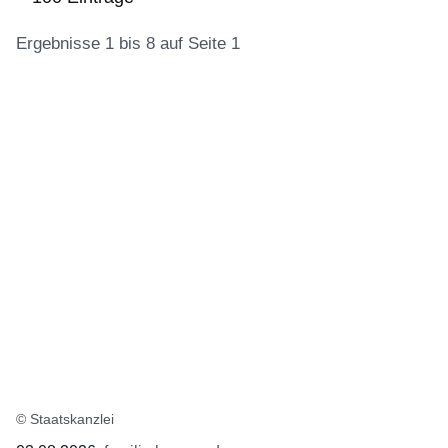
Ergebnisse 1 bis 8 auf Seite 1
:100
Ergebnisse:Ergebnisse
1
bis
8
auf
Seite
1
© Staatskanzlei