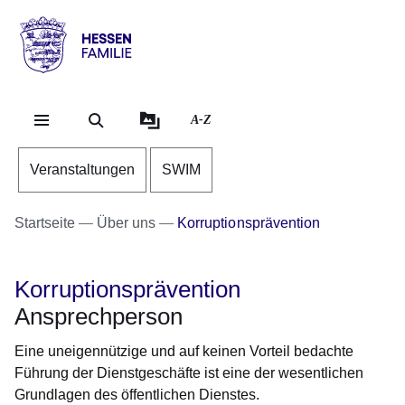
Direkt zum Kopf der Se
Direkt zum Inhalt
Direkt zum Fuß der Sei
Hessen
-
Familie
A-Z
Veranstaltungen
SWIM
Startseite
Über uns
Korruptionsprävention
Korruptionsprävention
Ansprechperson
Eine uneigennützige und auf keinen Vorteil bedachte
Führung der Dienstgeschäfte ist eine der wesentlichen
Grundlagen des öffentlichen Dienstes.