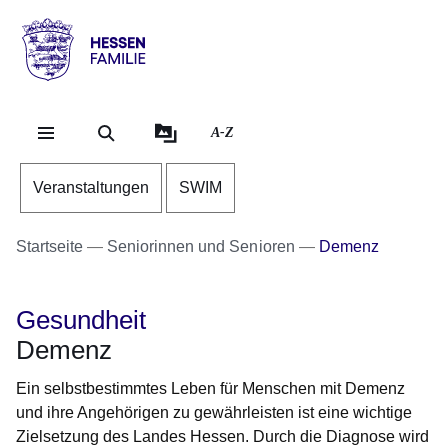
Direkt zum Kopf der S
Direkt zum Inhalt
Direkt zum Fuß der Se
Hessen
-
Familie
A-Z
Veranstaltungen
SWIM
Startseite
Seniorinnen und Senioren
Demenz
Gesundheit
Demenz
Ein selbstbestimmtes Leben für Menschen mit Demenz
und ihre Angehörigen zu gewährleisten ist eine wichtige
Zielsetzung des Landes Hessen. Durch die Diagnose wird