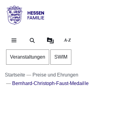
Direkt zum Kopf der Se
Direkt zum Inhalt
Direkt zum Fuß der Sei
Hessen
-
Familie
A-Z
Veranstaltungen
SWIM
Startseite
Preise und Ehrungen
Bernhard-Christoph-Faust-Medaille