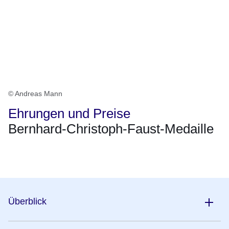
© Andreas Mann
Ehrungen und Preise
Bernhard-Christoph-Faust-Medaille
Öffnet sich in einem neuen Fenster
Öffnet sich in einem neuen Fenster
Öffnet sich in einem neuen Fenster
Öffnet sich in einem neuen Fenster
Öffnet sich in einem neuen Fenster
Überblick