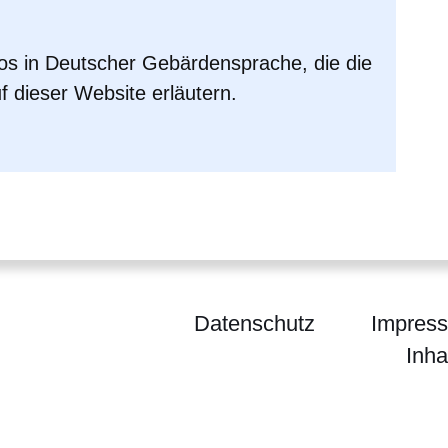
eos in Deutscher Gebärdensprache, die die
f dieser Website erläutern.
Datenschutz
Impres
Inha
um für Familie, Senioren, Sport, Gesundheit und P