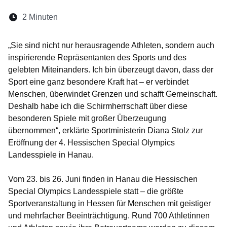
Lesedauer:
2 Minuten
Öffnet sich in einem neuen Fenster
Öffnet sich in einem neuen Fenster
Öffnet sich in einem neuen Fenste
Öffnet sich in einem neuen Fe
Öffnet sich in einem neu
„Sie sind nicht nur herausragende Athleten, sondern auch
inspirierende Repräsentanten des Sports und des
gelebten Miteinanders. Ich bin überzeugt davon, dass der
Sport eine ganz besondere Kraft hat – er verbindet
Menschen, überwindet Grenzen und schafft Gemeinschaft.
Deshalb habe ich die Schirmherrschaft über diese
besonderen Spiele mit großer Überzeugung
übernommen“, erklärte Sportministerin Diana Stolz zur
Eröffnung der 4. Hessischen Special Olympics
Landesspiele in Hanau.
Vom 23. bis 26. Juni finden in Hanau die Hessischen
Special Olympics Landesspiele statt – die größte
Sportveranstaltung in Hessen für Menschen mit geistiger
und mehrfacher Beeinträchtigung. Rund 700 Athletinnen