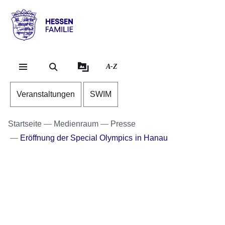
Direkt zum Kopf der Se
Direkt zum Inhalt
Direkt zum Fuß der Sei
Hessen
-
Familie
A-Z
Veranstaltungen
SWIM
Startseite
Medienraum
Presse
Eröffnung der Special Olympics in Hanau