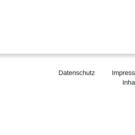
Datenschutz
Impres
Inha
um für Familie, Senioren, Sport, Gesundheit und P