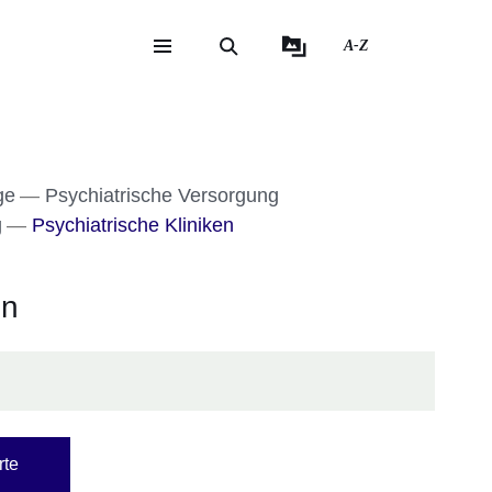
A-Z
eite
ite
ge
Psychiatrische Versorgung
g
Psychiatrische Kliniken
en
rte