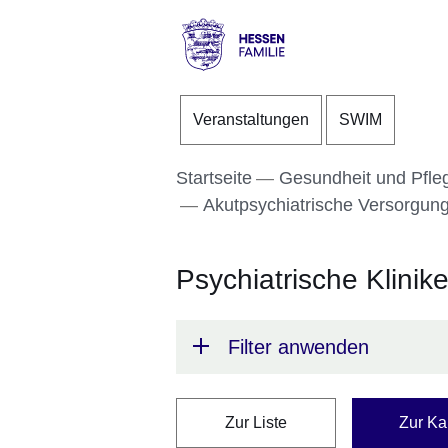
Direkt zum Kopf der S
Direkt zum Inhalt
Direkt zum Fuß der Se
Hessen
-
Veranstaltungen
SWIM
Familie
Startseite
Gesundheit und Pfle
Akutpsychiatrische Versorgun
Psychiatrische Klinik
Filter anwenden
Zur Liste
Zur Ka