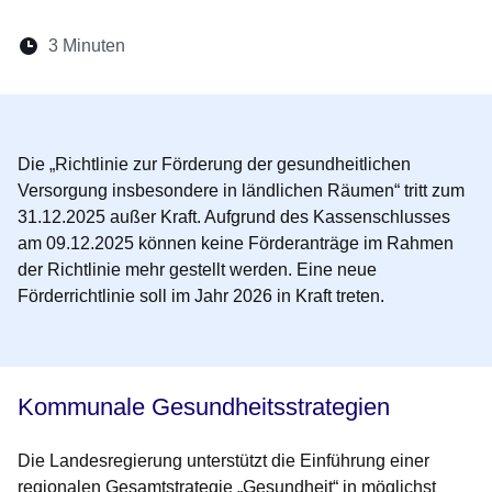
Lesedauer:
3 Minuten
Öffnet sich in einem neuen Fenster
Öffnet sich in einem neuen Fenster
Öffnet sich in einem neuen Fenste
Öffnet sich in einem neuen Fe
Öffnet sich in einem neu
Die
„Richtlinie zur Förderung der gesundheitlichen
Versorgung insbesondere in ländlichen Räumen“ tritt zum
31.12.2025 außer Kraft
. Aufgrund des Kassenschlusses
am 09.12.2025 können keine Förderanträge im Rahmen
der Richtlinie mehr gestellt werden. Eine
neue
Förderrichtlinie soll im Jahr 2026
in Kraft treten.
Kommunale Gesundheitsstrategien
Die Landesregierung unterstützt die Einführung einer
regionalen Gesamtstrategie „Gesundheit“ in möglichst