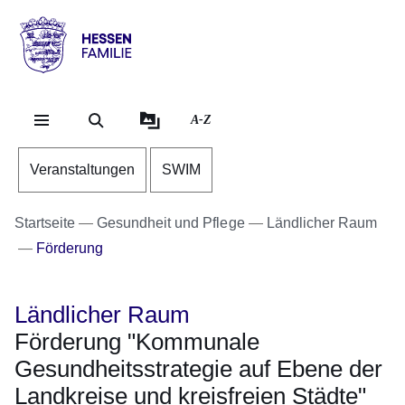
Direkt zum Kopf der Se
Direkt zum Inhalt
Direkt zum Fuß der Sei
Hessen
-
Familie
A-Z
Veranstaltungen
SWIM
Startseite
Gesundheit und Pflege
Ländlicher Raum
Förderung
Ländlicher Raum
Förderung "Kommunale
Gesundheitsstrategie auf Ebene der
Landkreise und kreisfreien Städte"