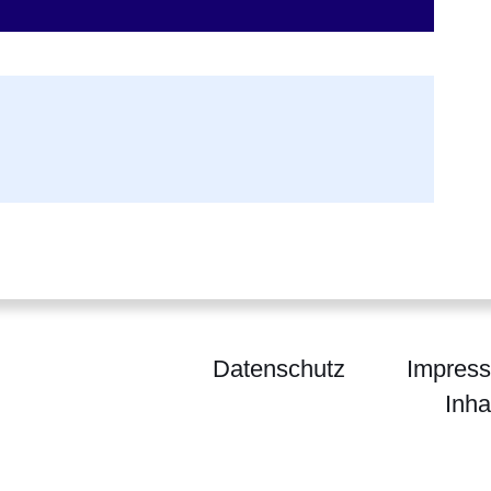
Datenschutz
Impres
Inha
um für Familie, Senioren, Sport, Gesundheit und P