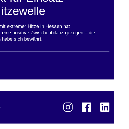
itzewelle
it extremer Hitze in Hessen hat
 eine positive Zwischenbilanz gezogen – die
 habe sich bewährt.
ster
e
@familienhessen auf Instagram
Öffnet sich in einem neuen Fens
@FamilienHessen auf
Öffnet sich in einem n
Hessisches Mi
Öffnet sich i