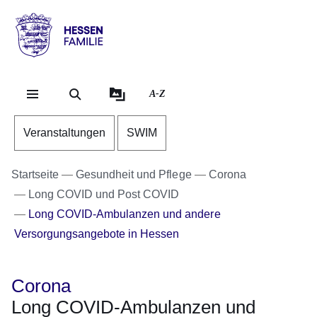
Direkt zum Kopf der Se
Direkt zum Inhalt
Direkt zum Fuß der Sei
Hessen
-
Familie
A-Z
Veranstaltungen
SWIM
Startseite
Gesundheit und Pflege
Corona
Long COVID und Post COVID
Long COVID-Ambulanzen und andere
Versorgungsangebote in Hessen
Corona
Long COVID-Ambulanzen und