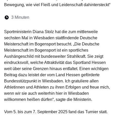
Bewegung, wie viel Fleiß und Leidenschaft dahintersteckt“
Lesedauer:
3 Minuten
Öffnet sich in einem neuen Fenster
Öffnet sich in einem neuen Fenster
Öffnet sich in einem neuen Fenste
Öffnet sich in einem neuen Fe
Öffnet sich in einem neu
Sportministerin Diana Stolz hat die zum mittlerweile
sechsten Mal in Wiesbaden stattfindende Deutsche
Meisterschaft im Bogensport besucht. „Die Deutsche
Meisterschaft im Bogensport ist ein sportliches
Aushängeschild mit bundesweiter Strahlkraft. Sie zeigt
eindrucksvoll, welche Attraktivität das Sportland Hessen
weit über seine Grenzen hinaus entfaltet. Einen wichtigen
Beitrag dazu leistet der vom Land Hessen geförderte
Bundesstützpunkt in Wiesbaden. Ich gratuliere allen
Athletinnen und Athleten zu ihren Erfolgen und freue mich,
wenn wir sie auch weiterhin hier in Wiesbaden
willkommen heißen dürfen“, sagte die Ministerin.
Vom 5. bis zum 7. September 2025 fand das Turnier statt.