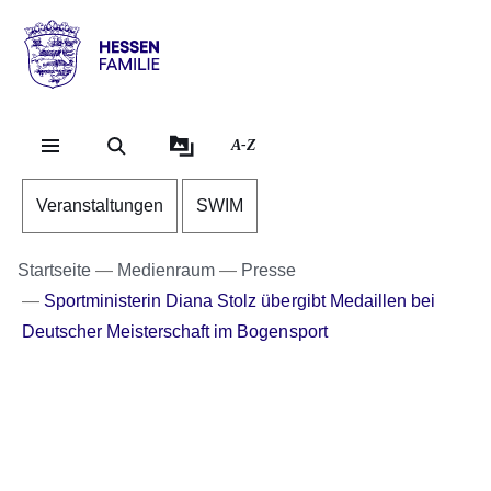
Direkt zum Kopf der Se
Direkt zum Inhalt
Direkt zum Fuß der Sei
Hessen
-
Familie
A-Z
Veranstaltungen
SWIM
Startseite
Medienraum
Presse
Sportministerin Diana Stolz übergibt Medaillen bei
Deutscher Meisterschaft im Bogensport