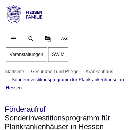
Direkt zum Kopf der Se
Direkt zum Inhalt
Direkt zum Fuß der Sei
Hessen
-
Familie
A-Z
Veranstaltungen
SWIM
Startseite
Gesundheit und Pflege
Krankenhaus
Sonderinvestitionsprogramm für Plankrankenhäuser in
Hessen
Förderaufruf
Sonderinvestitionsprogramm für
Plankrankenhäuser in Hessen